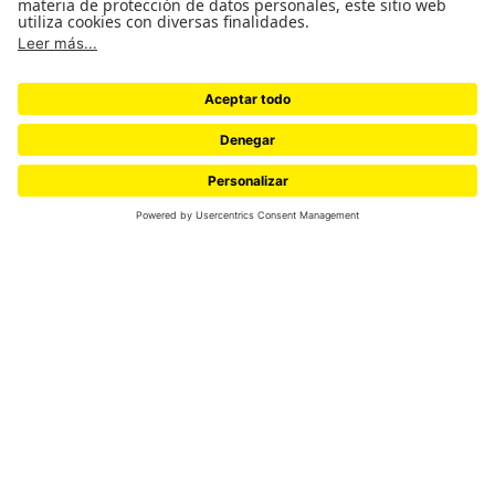
Viñetas de Un crisantemo en el Caribe.
La trama avanza impulsada por la conversación
apasionada de Pipa —la abuela, una arqueóloga
excéntrica inspirada en la primatóloga
Jane
Goodall
— y la curiosidad desbordante de su nieta.
Juntas reconstruyen el viaje de una vajilla moldeada
en los hornos imperiales de Jingdezhen, China. Es
una odisea que transporta al lector desde Manila,
cruzando el Pacífico y atravesando México a lomo