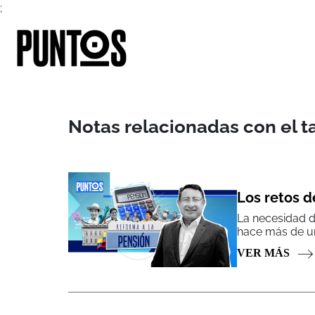
;
Notas relacionadas con el t
Los retos d
La necesidad d
hace más de un
VER MÁS