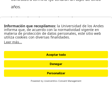
años.
La jornada nocturna comienza a las 7:00 p. m., y no a
las 9:00 p. m. como antes. Esto implica recargos
adicionales para los empleadores.
Se refuerza la protección laboral para mujeres
embarazadas, pre-pensionados y personas con
discapacidad.
Se propone una jornada de trabajo de solo cuatro
días, mientras se cumpla con las 42 horas semanales
estipuladas por la Ley 2101 de 2021.
¿Quiénes se benefician con la reforma
laboral?
El primer grupo beneficiado es el de los