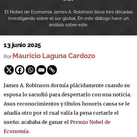
El Nobel de Economía James A. Robinson lleva tres décadas
investigando sobre el sur global. En este diálogo hace un
análisis sobre este.
13 junio 2025
Mauricio Laguna Cardozo
Por:
James A. Robinson dormía plácidamente cuando su
esposa lo sacudió para despertarlo con una noticia.
Asus reconocimientos y títulos honoris causa se le
añadía otro por el cual valía la pena cortarle el
sueño: acababa de ganar el
Premio Nobel de
Economía
.