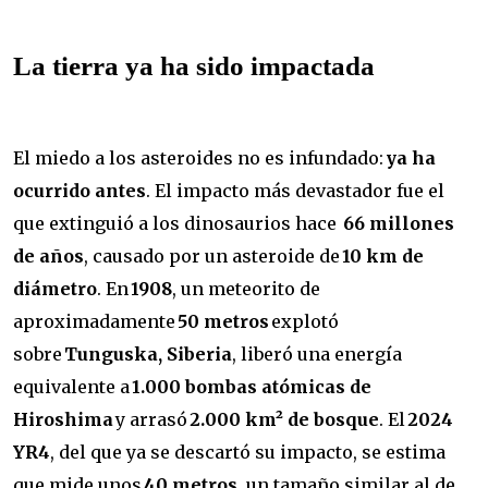
La tierra ya ha sido impactada
El miedo a los asteroides no es infundado:
ya ha
ocurrido antes
. El impacto más devastador fue el
que extinguió a los dinosaurios hace
66 millones
de años
, causado por un asteroide de
10 km de
diámetro
. En
1908
, un meteorito de
aproximadamente
50 metros
explotó
sobre
Tunguska, Siberia
, liberó una energía
equivalente a
1.000 bombas atómicas de
Hiroshima
y arrasó
2.000 km² de bosque
. El
2024
YR4
, del que ya se descartó su impacto, se estima
que mide unos
40 metros
, un tamaño similar al de