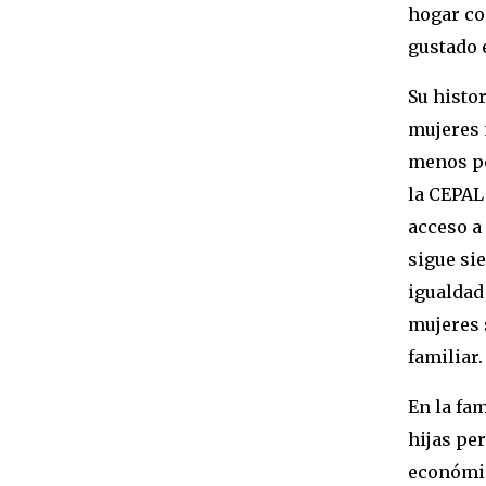
hogar co
gustado 
Su histor
mujeres 
menos po
la CEPAL
acceso a
sigue si
igualdad 
mujeres 
familiar.
En la fam
hijas pe
económic