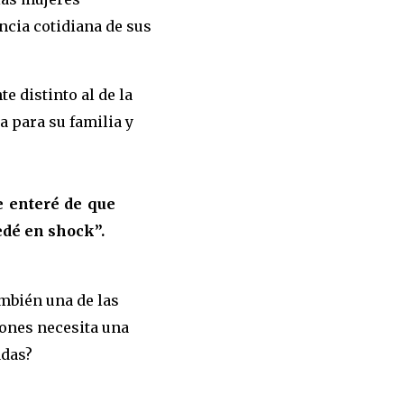
ncia cotidiana de sus
 distinto al de la
a para su familia y
 enteré de que
edé en shock”.
ambién una de las
iones necesita una
adas?