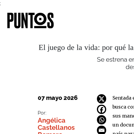
;
El juego de la vida: por qué l
Se estrena en
de
07 mayo 2026
Sentada e
busca co
Por:
sus mano
Angélica
un docum
Castellanos
país par