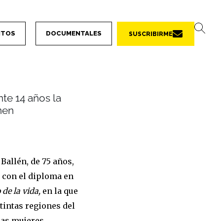
NTOS
DOCUMENTALES
SUSCRIBIRME
nte 14 años la
nen
Ballén, de 75 años,
r con el diploma en
 de la vida,
en la que
stintas regiones del
 las mujeres