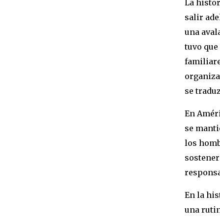
La histo
salir ad
una aval
tuvo que
familiar
organiza
se tradu
En Améric
se manti
los homb
sostener
responsa
En la hi
una rutin