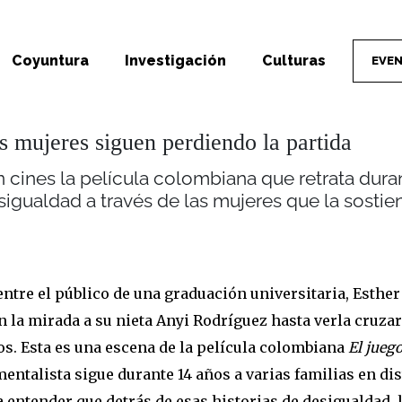
Coyuntura
Investigación
Culturas
EVE
as mujeres siguen perdiendo la partida
 cines la película colombiana que retrata dura
sigualdad a través de las mujeres que la sostie
ntre el público de una graduación universitaria, Esther 
n la mirada a su nieta Anyi Rodríguez hasta verla cruza
s. Esta es una escena de la película colombiana
El juego
entalista sigue durante
14 años a varias familias en di
a entender que d
etrás de esas historias de desigualdad,