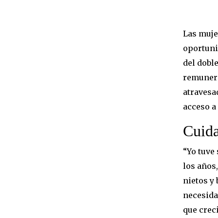
Las muje
oportuni
del dobl
remunera
atravesad
acceso a
Cuida
“Yo tuve
los años,
nietos y
necesida
que crec