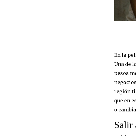
En la pe
Una de l
pesos me
negocios
región t
que en e
o cambia
Salir