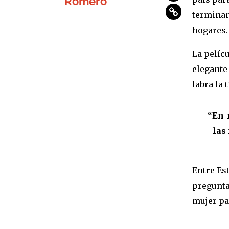
Romero
terminan
hogares
La pelíc
elegante
labra la 
“En 
las
Entre Es
pregunta
mujer pa