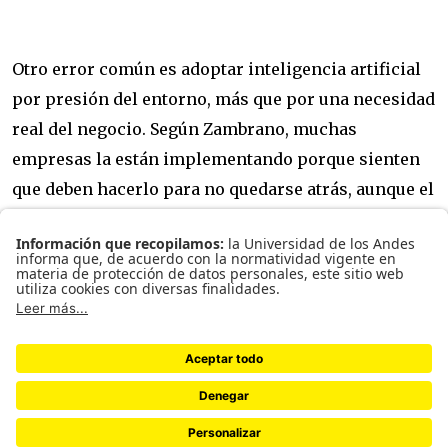
Otro error común es adoptar inteligencia artificial
por presión del entorno, más que por una necesidad
real del negocio. Según Zambrano, muchas
empresas la están implementando porque sienten
que deben hacerlo para no quedarse atrás, aunque el
problema que intentan resolver no necesariamente
requiera esta tecnología.
"Es como un miedo a quedarse afuera así no la
necesites. Ese impulso puede llevar a consumir
plataformas sin retorno claro, destinar equipos a
proyectos poco estratégicos y dejar de lado
soluciones más simples, como una hoja de cálculo,
un tablero de visualización o una mejora en los