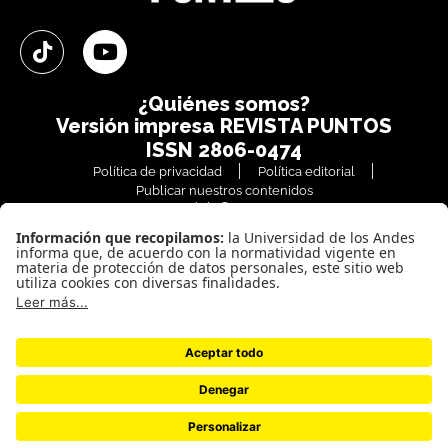
¿Quiénes somos?
Versión impresa
REVISTA PUNTOS
ISSN 2806-0474
Política de privacidad
Política editorial
Publicar nuestros contenidos
Copyright© PUNTOS
Todos los derechos reservados
(+57) 601 3394 949
Bogotá / Colombia
Vigilada Mineducación. Reconocimiento como Universidad: Decreto 1297
del 30 de mayo de 1964. Reconocimiento personería jurídica: Resolución
28 del 23 de febrero de 1949 MInjusticia.