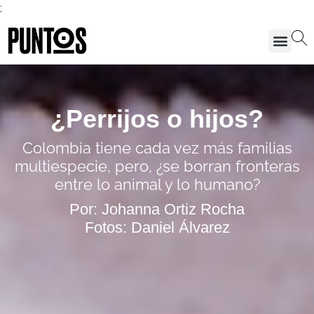
;
¿Perrijos o hijos?
Colombia tiene cada vez más familias
multiespecie, pero, ¿se borran fronteras
entre lo animal y lo humano?
Por: Johanna Ortiz Rocha
Fotos: Daniel Álvarez