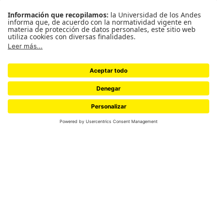
“Son una compañía inmensa, un amor
recíproco. Uno llega cansado, con estrés, y al
jugar o consentirlos todo cambia. Es
impresionante… para mí son como una terapia”.
Bellota fue la primera en llegar, gracias a un
anuncio en redes sociales. “Lo supe de
inmediato: debía ser parte de mi vida”. Fue con
su esposo a verla y no hubo duda. “Era todavía
más linda que en la foto”, recuerda sonriendo.
Ocho meses después, en la idea de un
compañero cuando todos salen de casa, llegó
Pistacho.
La rutina del hogar empezó a parecerse a la de
criar niños pequeños. Les habían advertido que