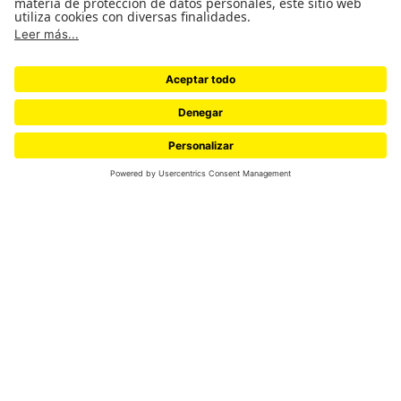
Johanna Ortiz Rocha
Por:
¿Quiénes somos?
Versión impresa
REVISTA PUNTOS
ISSN 2806-0474
Política de privacidad
Política editorial
Publicar nuestros contenidos