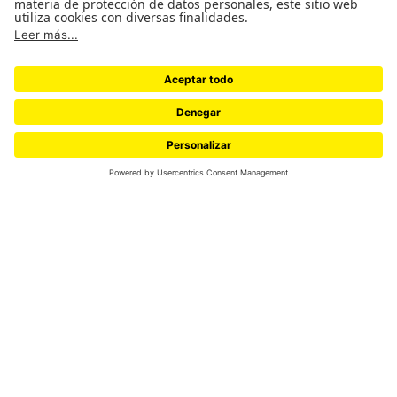
entre Washington y Bogotá.
“Trump está engañado por sus logias y
asesores”
, respondió el presidente colombiano,
Gustavo Petro, al tiempo que defendió la
soberanía del país frente a las operaciones
antidrogas lideradas por Estados Unidos en el
Caribe.
Ahora, casi cinco meses después de ese cruce
público, ambos mandatarios se sentaron cara a
cara en la Casa Blanca, el 3 de febrero de 2026,
en una reunión clave para intentar recomponer
la relación bilateral y explorar posibles
acuerdos en economía, cooperación en
narcotráfico y política exterior.